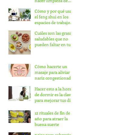
hacer limpieza de
todas las malas
Cómo y por qué usar
energías del día
el feng shui en los
espacios de trabajo
para tener éxito
Cuáles son las grasas
saludables que no
pueden faltar en tu
dieta
Cómo hacerte un
masaje para aliviar la
nariz congestionada
Hacer esto a la hora
de dormir es la clave
para mejorar tus días
12 rituales de fin de
año para atraer la
buena suerte
7 tips para sobrevivir