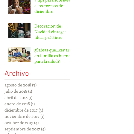
a los excesos de
diciembre
Decoración de
Navidad vintage:
Ideas prácticas
¿Sabías que…cenar
en familia es bueno
para la salud?
Archivo
agosto de 2018
(3)
3 entradas
julio de 2018
(1)
1 entrada
abril de 2018
(1)
1 entrada
enero de 2018
(1)
1 entrada
diciembre de 2017
(3)
3 entradas
noviembre de 2017
(1)
1 entrada
octubre de 2017
(4)
4 entradas
septiembre de 2017
(4)
4 entradas