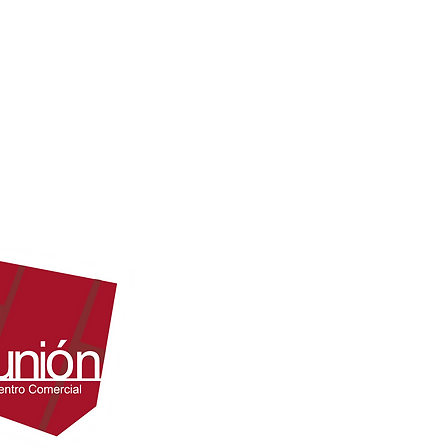
Tel:
(604) 322 9228
Cel:
313 202 8541
Dir:
Cra. 49 Nº 52 - 107
Medellín - Colombia
Correo:
mercadeo@elunioncentro
administrativo@elunioncentrocome