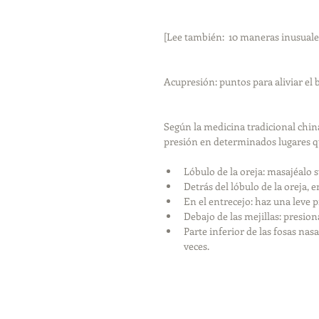
[Lee también:  10 maneras inusuales
Acupresión: puntos para aliviar el 
Según la medicina tradicional chin
presión en determinados lugares qu
Lóbulo de la oreja: masajéalo 
Detrás del lóbulo de la oreja, en
En el entrecejo: haz una leve p
Debajo de las mejillas: presiona
Parte inferior de las fosas nas
veces. 