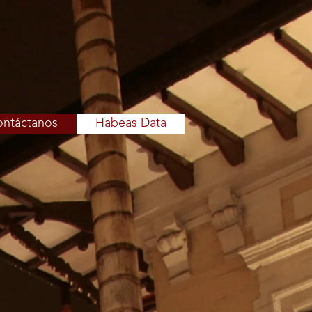
ntáctanos
Habeas Data